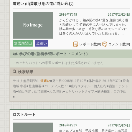
道迷い (山菜取り用の道に迷い込む)
2016年Y379
2017年2月24日
から分かれる 、踏み跡の多い道を山頂に続く道
と勘違いして 竹藪の中に入り込んでしまった。
踏み跡の多い道は、筍取り用の道でシーズンに
は多くの人が入り込んでいたと思われる。 ...
無雪期登山
道迷い
レポート数(
0
)
コメント数(
0
)
学びの場 (新着学習レポート・コメント)
このヒヤリハットへの学習レポートはまだ投稿されていません。
検索結果
テゴリ:無雪期登山
道迷い
■発生日:2008年10月19日■体験者名:2016年Y379■登山
地域:中岳■登山概要:■パーティ人数：1■山行スタイル：個人山行■宿泊：テント
泊■登山内容：山頂往復■天気:晴れ■ヒヤリハットタイプ:■解決種別：自力下山
■...
ロストルート
2016年Y287
2017年2月24日
南アルプス南部、千枚小屋、悪沢岳から赤石岳