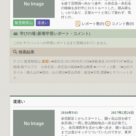
を経て百間洞へ向かう途中、小赤石岳～赤石岳
の稜線を歩行中にロストルートした。踏み跡も
しっかりあり、正規ルートと信じて疑わず、気
付くの...
無雪期登山
道迷い
レポート数(
0
)
コメント数(
0
)
学びの場 (新着学習レポート・コメント)
このヒヤリハットへの学習レポートはまだ投稿されていません。
検索結果
テゴリ:無雪期登山
道迷い
■発生日:2012年08月13日■体験者名:2016年Y287■登山
地域:南アルプス 小赤石岳～赤石岳の稜線■登山概要:■パーティ人数：1■山行ス
タイル：個人山行■宿泊：山小屋泊■登山内容：縦走■天気:濃霧■ヒヤリハットタ
イ...
道迷い
2016年Y43
2017年2月24日
余呉駅近くからスタートし、賤ヶ岳山頂を経て
余呉湖に一周し登山開始地点へ戻る計画でし
た。 余呉湖西岸を北から南へ歩き、賤ヶ岳山頂
までは道がキッチリついていたのですが、東岸