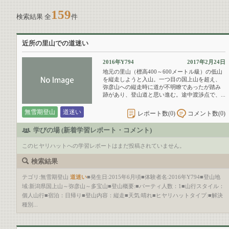
159
検索結果 全
件
近所の里山での道迷い
2016年Y794
2017年2月24日
地元の里山（標高400～600メートル級）の低山
を縦走しようと入山。一つ目の国上山を超え、
弥彦山への縦走時に道が不明瞭であったが踏み
跡があり、登山道と思い進む。途中渡渉点で、...
無雪期登山
道迷い
レポート数(
0
)
コメント数(
0
)
学びの場 (新着学習レポート・コメント)
このヒヤリハットへの学習レポートはまだ投稿されていません。
検索結果
テゴリ:無雪期登山
道迷い
■発生日:2015年6月頃■体験者名:2016年Y794■登山地
域:新潟県国上山～弥彦山～多宝山■登山概要:■パーティ人数：1■山行スタイル：
個人山行■宿泊：日帰り■登山内容：縦走■天気:晴れ■ヒヤリハットタイプ:■解決
種別...