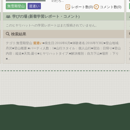
のだろ...
無雪期登山
道迷い
レポート数(
0
)
コメント数(
0
)
学びの場 (新着学習レポート・コメント)
このヒヤリハットへの学習レポートはまだ投稿されていません。
検索結果
テゴリ:無雪期登山
道迷い
■発生日:2016年6月■体験者名:2016年Y382■登山地域:
丹沢■登山概要:■パーティ人数：1■山行スタイル：個人山行■宿泊：日帰り■登山
内容：縦走■天気:曇り■ヒヤリハットタイプ:■解決種別：自力下山■場所 ：下り
■...