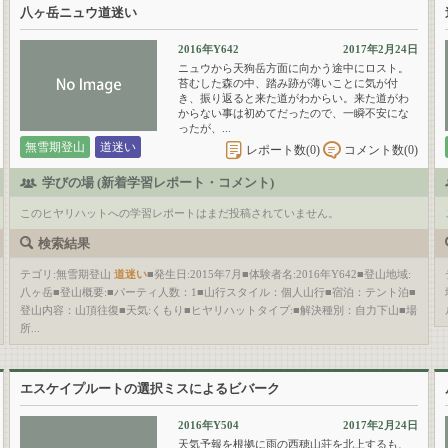
八ヶ岳ニュウ道迷い
2016年Y642
2017年2月24日
ニュウから天狗岳方面に向かう途中にロスト。
苔むした森の中、踏み跡が薄いことに気が付
き、振り返ると来た道がわからい。来た道がわ
からない事は初めてだったので、一瞬不安にな
ったが、...
無雪期登山
道迷い
レポート数(
0
)
コメント数(
0
)
学びの場 (新着学習レポート・コメント)
このヒヤリハットへの学習レポートはまだ投稿されていません。
検索結果
テゴリ:無雪期登山
道迷い
■発生日:2015年7月■体験者名:2016年Y642■登山地域:
八ヶ岳■登山概要:■パーティ人数：1■山行スタイル：個人山行■宿泊：テント泊■
登山内容：山頂往復■天気:くもり■ヒヤリハットタイプ:■解決種別：自力下山■場
所...
エスケイプルートの選択ミスによるビバーク
2016年Y504
2017年2月24日
天気予報を根拠に雨の西穂山荘を北上するも、