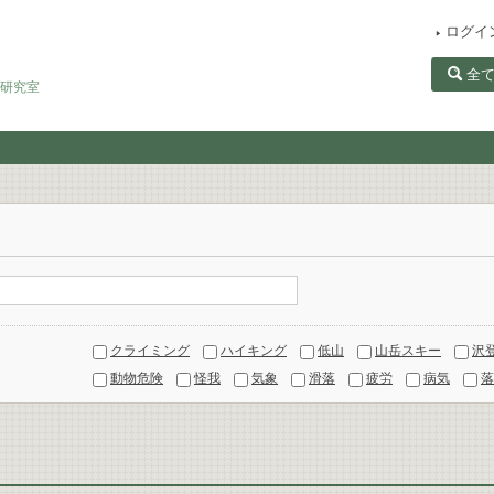
ログイ
全
田研究室
クライミング
ハイキング
低山
山岳スキー
沢
動物危険
怪我
気象
滑落
疲労
病気
落