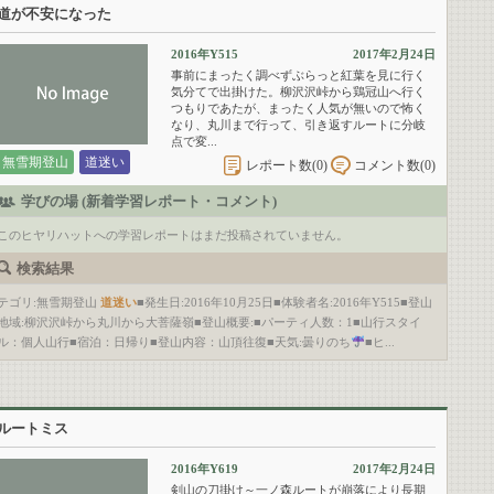
道が不安になった
2016年Y515
2017年2月24日
事前にまったく調べずぶらっと紅葉を見に行く
気分てで出掛けた。柳沢沢峠から鶏冠山へ行く
つもりであたが、まったく人気が無いので怖く
なり、丸川まで行って、引き返すルートに分岐
点で変...
無雪期登山
道迷い
レポート数(
0
)
コメント数(
0
)
学びの場 (新着学習レポート・コメント)
このヒヤリハットへの学習レポートはまだ投稿されていません。
検索結果
テゴリ:無雪期登山
道迷い
■発生日:2016年10月25日■体験者名:2016年Y515■登山
地域:柳沢沢峠から丸川から大菩薩嶺■登山概要:■パーティ人数：1■山行スタイ
ル：個人山行■宿泊：日帰り■登山内容：山頂往復■天気:曇りのち
■ヒ...
ルートミス
2016年Y619
2017年2月24日
剣山の刀掛け～一ノ森ルートが崩落により長期