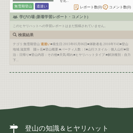
を北...
無雪期登山
道迷い
レポート数(
0
)
コメント数(
0
)
学びの場 (新着学習レポート・コメント)
このヒヤリハットへの学習レポートはまだ投稿されていません。
検索結果
テゴリ:無雪期登山
道迷い
■発生日:2015年05月06日■体験者名:2016年Y43■登山
地域:滋賀県 賤ヶ岳■登山概要:■パーティ人数：1■山行スタイル：個人山行■宿
泊：日帰り■登山内容：その他■天気:晴れ■ヒヤリハットタイプ:■解決種別：自力
下...
登山の知識＆ヒヤリハット