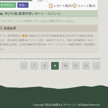
らず「...
無雪期登山
道迷い
レポート数(
0
)
コメント数(
0
)
学びの場 (新着学習レポート・コメント)
このヒヤリハットへの学習レポートはまだ投稿されていません。
検索結果
テゴリ:無雪期登山
道迷い
■発生日:2008年8月■体験者名:2016年Y454■登山地域:
立山・雄山■登山概要:■パーティ人数：1■山行スタイル：個人山行■宿泊：山小
屋泊■登山内容：山頂往復■天気:晴れ■ヒヤリハットタイプ:■解決種別：救助要請
(山...
«
7
8
9
10
11
12
»
Copyright 登山の知識＆ヒヤリハット All Rights Reserved.