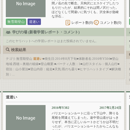
間ノ岳の先で断念。天狗沢にエスケイプしたつ
もりだったが、結果的にそれは間ノ沢だった。
ほどなくして間違いに気づくも、沢全体が急峻
な浮石...
無雪期登山
道迷い
レポート数(
0
)
コメント数(
0
)
学びの場 (新着学習レポート・コメント)
このヒヤリハットへの学習レポートはまだ投稿されていません。
検索結果
テゴリ:無雪期登山
道迷い
■発生日:2014年8月下旬■体験者名:2016年Y504■登山
地域:西穂～奥穂の稜線■登山概要:■パーティ人数：1■山行スタイル：個人山行■
宿泊：山小屋泊■登山内容：縦走■天気:雨のち曇り■ヒヤリハットタイプ:■解決種
別：...
道迷い
2016年Y382
2017年2月24日
バリエーションルートに沿って下山中、降りる
尾根を間違えてしまった。途中登山道がはっき
りせず、本当に正しいルートかどうかは不明だ
ったが、バリエーションルートたからこんなも