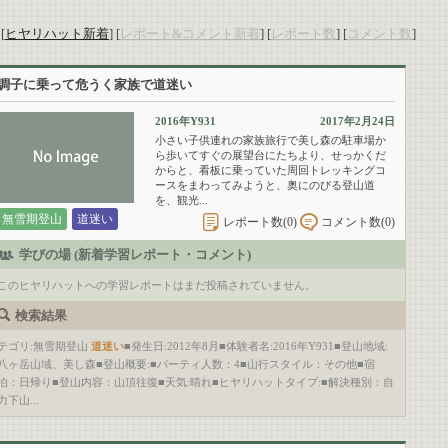
：
[
ヒヤリハット新着
]
[
レポート&コメント新着
]
[
レポート数
]
[
コメント数
]
調子に乗って危うく家族で道迷い
2016年Y931
2017年2月24日
小さい子供連れの家族旅行で美し森の駐車場か
ら歩いてすぐの展望台にたちより、せっかくだ
からと、看板に乗っていた周回トレッキングコ
ースをまわってみようと、奥にのびる登山道
を、観光...
無雪期登山
道迷い
レポート数(
0
)
コメント数(
0
)
学びの場 (新着学習レポート・コメント)
このヒヤリハットへの学習レポートはまだ投稿されていません。
検索結果
テゴリ:無雪期登山
道迷い
■発生日:2012年8月■体験者名:2016年Y931■登山地域:
八ヶ岳山域、美し森■登山概要:■パーティ人数：4■山行スタイル：その他■宿
泊：日帰り■登山内容：山頂往復■天気:晴れ■ヒヤリハットタイプ:■解決種別：自
力下山...