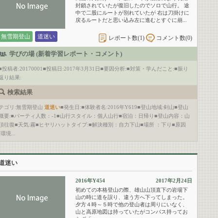
封鎖されていたが復旧したのでソロで山行。 途
中で二股にルートが別れていたが 右は刀掛けに
戻るルートだと思い込み左に進むとすぐに崩...
無雪期登山
道迷い
レポート数(
1
)
コメント数(
0
)
学びの場 (新着学習レポート・コメント)
■投稿者:20170001■投稿日:2017年3月31日■要因分析:■対策・学んだこと:■振り
返り結果:
検索結果
テゴリ:無雪期登山
道迷い
■発生日:■体験者名:2016年Y619■登山地域:剣山■登山
概要:■パーティ人数：-1■山行スタイル：個人山行■宿泊：日帰り■登山内容：山
頂往復■天気:霧■ヒヤリハットタイプ:■解決種別：自力下山■場所 ：下り■原因
(環境...
道迷い
2016年Y454
2017年2月24日
初めての本格登山の際、雄山山頂直下の岩場下
山の時に道を誤り、違う方へ下ってしまった。
夕方４時～５時で他の登山者は周りにいなく、
山と高原地図は持っていたがコンパス持ってお