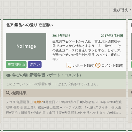
並び替え
北ア 鋸岳への登りで道迷い
2016年Y898
2017年2月24日
釜無川本谷ゲートから入山、富士川水源標柱手
前でコースから外れさまよう（３～40分）、そ
の後正規コースに合流しホッとする。しかし気
が焦ったせいか横岳峠へ登りついた後、正面に
赤テ...
無雪期登山
道迷い
レポート数(
0
)
コメント数(
0
)
学びの場 (新着学習レポート・コメント)
このヒヤリハットへの学習レポートはまだ投稿されていません。
検索結果
テゴリ:無雪期登山
道迷い
■発生日:2009年09月21日■体験者名:2016年Y898■登山
地域:長野県 富士見町 鋸岳■登山概要:■パーティ人数：1■山行スタイル：個人山
行■宿泊：日帰り■登山内容：山頂往復■天気:晴れ■ヒヤリハットタイプ:■解決...