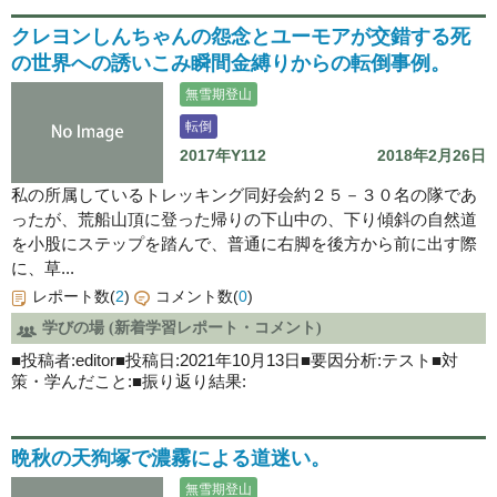
クレヨンしんちゃんの怨念とユーモアが交錯する死
の世界への誘いこみ瞬間金縛りからの転倒事例。
無雪期登山
転倒
2017年Y112
2018年2月26日
私の所属しているトレッキング同好会約２５－３０名の隊であ
ったが、荒船山頂に登った帰りの下山中の、下り傾斜の自然道
を小股にステップを踏んで、普通に右脚を後方から前に出す際
に、草...
レポート数(
2
)
コメント数(
0
)
学びの場 (新着学習レポート・コメント)
■投稿者:editor■投稿日:2021年10月13日■要因分析:テスト■対
策・学んだこと:■振り返り結果:
晩秋の天狗塚で濃霧による道迷い。
無雪期登山