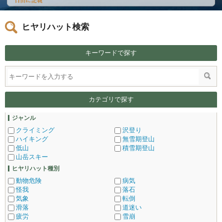
ヒヤリハット検索
キーワードで探す
カテゴリで探す
ジャンル
クライミング
沢登り
ハイキング
無雪期登山
低山
積雪期登山
山岳スキー
ヒヤリハット種別
動物危険
病気
怪我
落石
気象
転倒
滑落
道迷い
疲労
雪崩