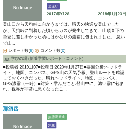
道迷い
2017年Y128
2018年1月23日
登山口から天狗峠に向かうまでは、晴天の快適な登山でした
が、天狗峠に到着した頃からガスが発生してきて、山頂直下の
急登に差し掛かった頃にはかなりの濃霧に包まれました。 急い
で山...
レポート数(
8
)
コメント数(
0
)
学びの場 (新着学習レポート・コメント)
■投稿者:20191107■投稿日:2020年1月27日■要因分析:ヘッドラ
イト、地図、コンパス、GPS山の天気予報、登山ルートを確認
しておくべきだった。晴れヘッドライト、地図、コンパス、
GPS濃霧（一時）■対策・学んだこと:登山中に、濃い霧に包ま
れ、視界が非常に悪くなったこ...
那須岳
無雪期登山
気象