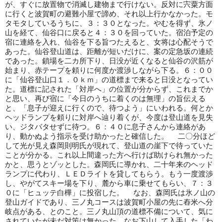
が、すぐに放置物で消滅し建物まで行けない。反対に宍粟方面
に行くと波賀町の避難小屋で諦め、それ以上行かなかった。モ
タモタしているうちに、３：３０となった。やむを得ず、氷ノ
山を経て、仙谷口に戻ると４：３０を回っていた。宿泊予定の
宿に連絡を入れ、仙谷を下る旨つたえると、女将は心配そうで
あった。仙谷登山道は、距離が短いだけに、案の定急坂の連続
であった。鎖場を二カ所下り、日没が近くなると仙谷の沢筋が
始まり、赤テープを頼りに何度か渡渉しながら下る。６：００
に「仙谷登山口１．０ｋｍ」の道標まで来ると日没となってい
た。道標に記された「対岸へ」の位置が分からず、これまでか
と思い、再び宿に「今日のうちに着くのは無理」の旨伝える
と、「息子が迎えに行くので、待つよう」にいわれる。何とか
ヘッドランプを頼りに対岸へ辿り着くが、今度は登山道を見失
い、ジタバタせずに待つ。６：４０に息子さんから連絡があ
り、動かぬよう指示を受け助かったと確信した。 二〇分ほど
して光が見え森岡則明氏が現れて、登山道の崖下で待っていた
ことが分かる。これ以上間違った方へ行けば助けられ無かった
かと、思うとゾッとした。森岡氏に導かれ、二十年来のヘッド
ランプに代わり、ＬＥＤライトを貸してもらう。もう一度渡渉
し、やがてスキー場を下り、麓から車に乗せてもらい、７：３
０に「ヒュッテ白樺」に投宿した。 なお、森岡氏は氷ノ山の
登山ガイドであり、三ノ丸コースは波賀町小屋の先に舂米へ分
岐点がある、とのこと。三ノ丸山頂の道標不備について、気に
されていたが未だ対策は無かった。なお下山して入手した「わ