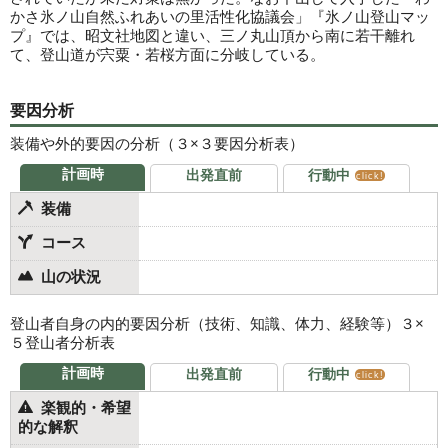
かさ氷ノ山自然ふれあいの里活性化協議会」『氷ノ山登山マッ
プ』では、昭文社地図と違い、三ノ丸山頂から南に若干離れ
て、登山道が宍粟・若桜方面に分岐している。
要因分析
装備や外的要因の分析（３×３要因分析表）
計画時
出発直前
行動中
click!
装備
コース
山の状況
登山者自身の内的要因分析（技術、知識、体力、経験等）３×
５登山者分析表
計画時
出発直前
行動中
click!
楽観的・希望
的な解釈