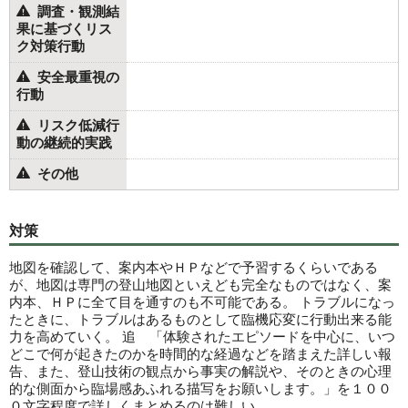
調査・観測結
果に基づくリス
ク対策行動
安全最重視の
行動
リスク低減行
動の継続的実践
その他
対策
地図を確認して、案内本やＨＰなどで予習するくらいである
が、地図は専門の登山地図といえども完全なものではなく、案
内本、ＨＰに全て目を通すのも不可能である。 トラブルになっ
たときに、トラブルはあるものとして臨機応変に行動出来る能
力を高めていく。 追 「体験されたエピソードを中心に、いつ
どこで何が起きたのかを時間的な経過などを踏まえた詳しい報
告、また、登山技術の観点から事実の解説や、そのときの心理
的な側面から臨場感あふれる描写をお願いします。」を１００
０文字程度で詳しくまとめるのは難しい。