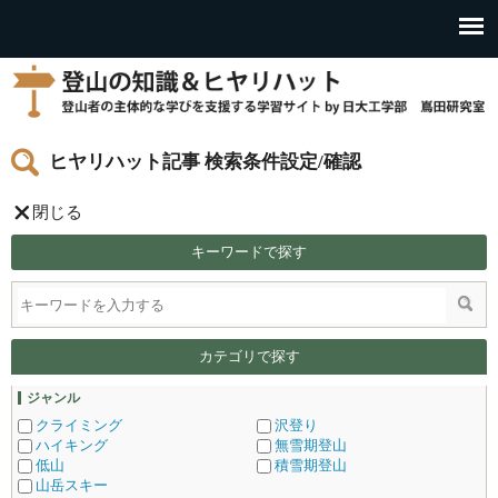
ヒヤリハット記事 検索条件設定/確認
閉じる
キーワードで探す
カテゴリで探す
ジャンル
クライミング
沢登り
ハイキング
無雪期登山
低山
積雪期登山
山岳スキー