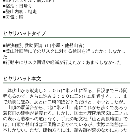
■山行スタイル：個人山行
■宿泊：日帰り
■登山内容：縦走
■天気：晴
ヒヤリハットタイプ
■解決種別:救助要請（山小屋・他登山者）
■登山計画時にそのリスクに対する検討を行ったか：しなかっ
た
■行動中にリスク回避や軽減が行えたか：あまりしなかった
ヒヤリハット本文
鉢伏山から縦走し２：０５に氷ノ山に至る。日没まで三時間
程あるので、さらに進み３：１０に三の丸に到達する。ここま
で順調に進み、あとは二時間ほど下るだけと、ホッとしたが。
山頂の展望台から、北に氷ノ山、南にこれから歩くであろう
若桜町の建物が見渡せる。しかし、国土地理院地形図に三ノ丸
の表示も若桜への道はなく、手元の昭文社『山と高原地図』で
は、山頂で登山道は三叉路に分かれているが、実際に道筋は二
本しかない。ただ、建物方向には、踏み跡が森のなかにあった