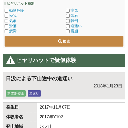
ヒヤリハット種別
動物危険
病気
怪我
落石
気象
転倒
滑落
道迷い
疲労
雪崩
ヒヤリハットで疑似体験
日没による下山途中の道迷い
2018年1月23日
無雪期登山
道迷い
発生日
2017年11月07日
体験者名
2017年Y102
登山地域
氷ノ山