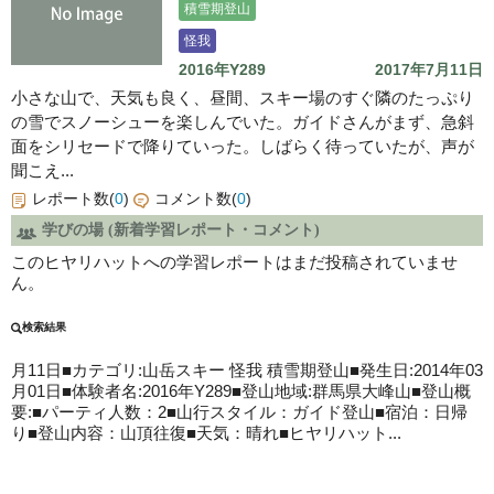
積雪期登山
怪我
2016年Y289
2017年7月11日
小さな山で、天気も良く、昼間、スキー場のすぐ隣のたっぷり
の雪でスノーシューを楽しんでいた。ガイドさんがまず、急斜
面をシリセードで降りていった。しばらく待っていたが、声が
聞こえ...
レポート数(
0
)
コメント数(
0
)
学びの場 (新着学習レポート・コメント)
このヒヤリハットへの学習レポートはまだ投稿されていませ
ん。
検索結果
月11日■カテゴリ:
山岳スキー
怪我 積雪期登山■発生日:2014年03
月01日■体験者名:2016年Y289■登山地域:群馬県大峰山■登山概
要:■パーティ人数：2■山行スタイル：ガイド登山■宿泊：日帰
り■登山内容：山頂往復■天気：晴れ■ヒヤリハット...