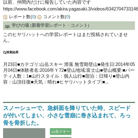
以前、仲間内だけに報告していた内容です
https://www.facebook.com/akira.yagasaki.3/videos/63427047331464
レポート数(
0
)
コメント数(
0
)
学びの場 (新着学習レポート・コメント)
このヒヤリハットへの学習レポートはまだ投稿されていませ
ん。
検索結果
月23日■カテゴリ:
山岳スキー
滑落 無雪期登山■発生日:2014年05
月04日■体験者名:2016年Ｙ72■登山地域:富士山■登山概要:■パー
ティ人数：1■山行スタイル：個人山行■宿泊：日帰り■登山内
容：山頂往復■天気：晴れ■ヒヤリハットタイプ:■...
スノーシューで、急斜面を降りていた時、スピード
が付いてしまい、小さな雪崩に巻き込まれて、ろっ
骨を骨折した。
山岳スキー