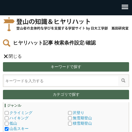
ヒヤリハット記事 検索条件設定/確認
閉じる
キーワードで探す
カテゴリで探す
ジャンル
クライミング
沢登り
ハイキング
無雪期登山
低山
積雪期登山
山岳スキー