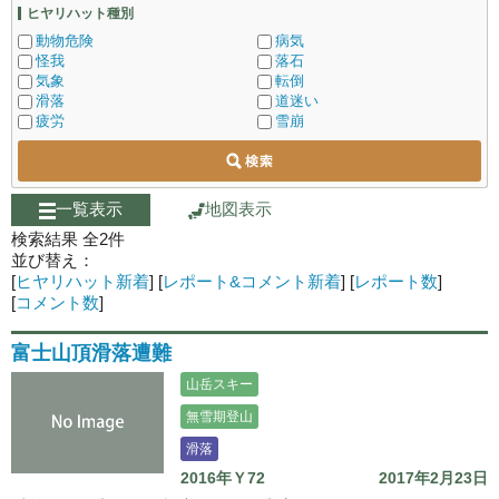
ヒヤリハット種別
動物危険
病気
怪我
落石
気象
転倒
滑落
道迷い
疲労
雪崩
一覧表示
地図表示
検索結果 全
2
件
並び替え：
[
ヒヤリハット新着
]
[
レポート&コメント新着
]
[
レポート数
]
[
コメント数
]
富士山頂滑落遭難
山岳スキー
無雪期登山
滑落
2016年Ｙ72
2017年2月23日