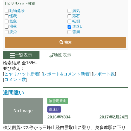
ヒヤリハット種別
動物危険
病気
怪我
落石
気象
転倒
滑落
道迷い
疲労
雪崩
一覧表示
地図表示
検索結果 全
159
件
並び替え：
[
ヒヤリハット新着
]
[
レポート&コメント新着
]
[
レポート数
]
[
コメント数
]
道間違い
無雪期登山
道迷い
2016年Y834
2017年2月24日
秩父側麓バス停から三峰山経由雲取山に登り、奥多摩駅に下り