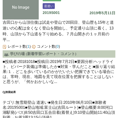
道迷い
2019S001
2019年5月11日
吉田口から山頂往復は試走や登山で20回目、登山歴も15年と道
迷いの心配は全くなく登山を開始し、予定通り山頂に着く。13
時、山頂から下山道を下り始める。７月山開きの１ヶ月前の
平...
レポート数(
1
)
コメント数(
0
)
学びの場 (新着学習レポート・コメント)
■投稿者:20181018■投稿日:2019年7月2日■要因分析:ヘッドライ
ト、ビバーク装備は準備したか■対策・学んだこと:■振り返り結
果:１．どこを歩いているのかがだいたい把握できている場合に
は、常時、現在、地図を見て現在位置を把握することはしない
と思うが、「何かおかしいな...
検索結果
テゴリ:無雪期登山
道迷い
■発生日:2010年06月10日■体験者
名:2019S001■登山地域:富士山(吉田ルート)■登山概要:8:00河口
湖駅発(バス)8:50吉田口五合目着(着替え)9:10登山開始11:40山頂
到着→お釜3周13:15山頂発1...