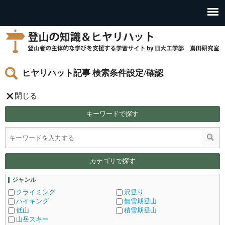
ヒヤリハット記事 検索条件設定/確認
閉じる
キーワードで探す
カテゴリで探す
ジャンル
クライミング
沢登り
ハイキング
無雪期登山
低山
積雪期登山
山岳スキー