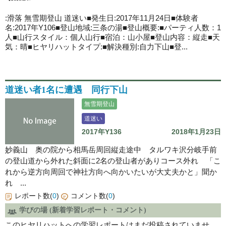
:滑落 無雪期登山
道迷い
■発生日:2017年11月24日■体験者
名:2017年Y106■登山地域:三条の湯■登山概要:■パーティ人数：1
人■山行スタイル：個人山行■宿泊：山小屋■登山内容：縦走■天
気：晴■ヒヤリハットタイプ:■解決種別:自力下山■登...
道迷い者1名に遭遇 同行下山
無雪期登山
道迷い
2017年Y136
2018年1月23日
妙義山 奥の院から相馬岳周回縦走途中 タルワキ沢分岐手前
の登山道から外れた斜面に2名の登山者がありコース外れ 「こ
れから逆方向周回で神社方向へ向かいたいが大丈夫かと」聞か
れ ...
レポート数(
0
)
コメント数(
0
)
学びの場 (新着学習レポート・コメント)
このヒヤリハットへの学習レポートはまだ投稿されていませ