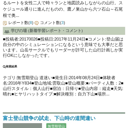
るルートを女性二人で時々ランと地図読みしながらの山行。ス
ケジュール通りに進んだものの、鷹ノ巣山から六ツ石山～石尾
根で奥...
レポート数(
8
)
コメント数(
3
)
学びの場 (新着学習レポート・コメント)
■投稿者:20170026■投稿日:2017年11月24日■コメント:登山届は
自分の中のシミュレーションになるという意味でも大事だと思
います。山岳サークルでもリーダーが許可した山行計画しか実
行OKにしなかったです。
検索結果
テゴリ:無雪期登山
道迷い
■発生日:2014年08月24日■体験者
名:2016年Y834■登山地域:雲取山■登山概要:■パーティ人数：2■
山行スタイル：個人山行■宿泊：日帰り■登山内容：縦走■天気:
晴れ■ヒヤリハットタイプ:■解決種別：自力下山■場所...
富士登山競争の試走、下山時の道間違い
無雪期登山