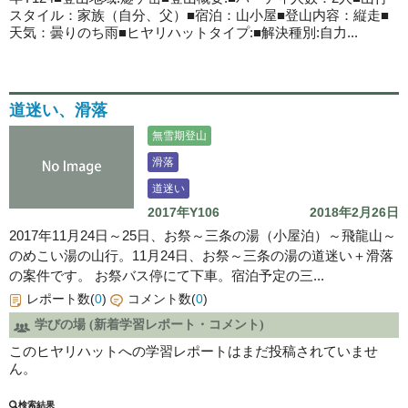
スタイル：家族（自分、父）■宿泊：山小屋■登山内容：縦走■
天気：曇りのち雨■ヒヤリハットタイプ:■解決種別:自力...
道迷い、滑落
無雪期登山
滑落
道迷い
2017年Y106
2018年2月26日
2017年11月24日～25日、お祭～三条の湯（小屋泊）～飛龍山～
のめこい湯の山行。11月24日、お祭～三条の湯の道迷い＋滑落
の案件です。 お祭バス停にて下車。宿泊予定の三...
レポート数(
0
)
コメント数(
0
)
学びの場 (新着学習レポート・コメント)
このヒヤリハットへの学習レポートはまだ投稿されていませ
ん。
検索結果