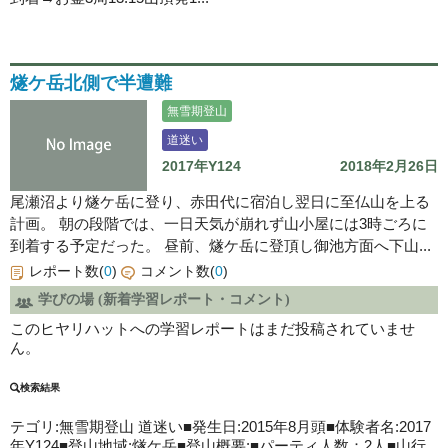
燧ケ岳北側で半遭難
無雪期登山
道迷い
2017年Y124
2018年2月26日
尾瀬沼より燧ケ岳に登り、赤田代に宿泊し翌日に至仏山を上る
計画。 朝の段階では、一日天気が崩れず山小屋には3時ごろに
到着する予定だった。 昼前、燧ケ岳に登頂し御池方面へ下山...
レポート数(
0
)
コメント数(
0
)
学びの場 (新着学習レポート・コメント)
このヒヤリハットへの学習レポートはまだ投稿されていませ
ん。
検索結果
テゴリ:無雪期登山
道迷い
■発生日:2015年8月頭■体験者名:2017
年Y124■登山地域:燧ケ岳■登山概要:■パーティ人数：2人■山行