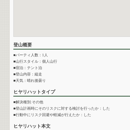
登山概要
■パーティ人数：1人
■山行スタイル：個人山行
■宿泊：テント泊
■登山内容：縦走
■天気：晴れ後曇り
ヒヤリハットタイプ
■解決種別:その他
■登山計画時にそのリスクに対する検討を行ったか：した
■行動中にリスク回避や軽減が行えたか：した
ヒヤリハット本文