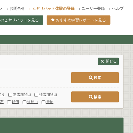
ン
お問合せ
ヒヤリハット体験の登録
ユーザー登録
ヘルプ
てのヒヤリハットを見る
おすすめ学習レポートを見る
閉じる
登り
無雪期登山
積雪期登山
石
転倒
道迷い
雪崩