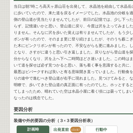
当日は朝7時ころ高天ヶ原山荘を出発して、水晶池を経由して水晶岳
に歩いていたので、来た道を戻るイメージでした。水晶池の分岐を
側の登山道が見当たりませんでしたが、前日の記憶では、少し下っ
らず、記憶違いかと思い、登山道に戻り、今度は沢を上ってみまし
りません。そんなに沢を歩いた覚えは有りませんでしたが、もう少
ボンが有ったので、そのまま更に登り続けましたが、そのうち藪こ
た木にピンクリボンが有ったので、不安ながらも更に進みました。
となり、さすがに違うと思い引き返しました。戻りながら登山道を
分からなくなり、沢を上へ下へ二時間ほどさ迷いました。この時は
いて道を探せば必ず見つかると思い、落ち着く事を意識すると共に
最悪はビバークすれば良いと有る意味開き直っていました。行動食を
りの途中で進むべき登山道が右手に現れました。見つけてみると、
明瞭で、歩いてきた登山道の真正面に有ったのでした。ホッとする
てしまったため、晴れていた空は水晶小屋に着く頃には曇ってしま
なったのは残念でした。
要因分析
装備や外的要因の分析（３×３要因分析表）
計画時
出発直前
行動中
click!