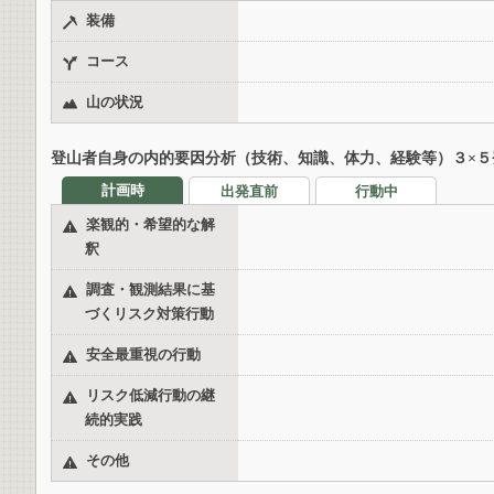
装備
コース
山の状況
登山者自身の内的要因分析（技術、知識、体力、経験等）３×５
計画時
出発直前
行動中
楽観的・希望的な解
釈
調査・観測結果に基
づくリスク対策行動
安全最重視の行動
リスク低減行動の継
続的実践
その他