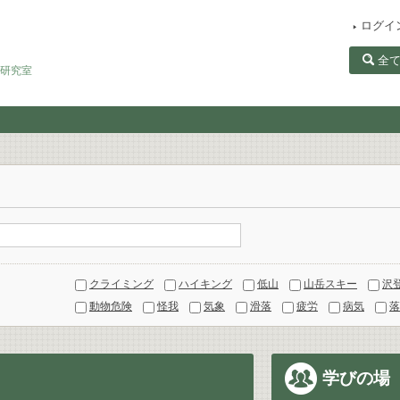
ログイ
全
田研究室
クライミング
ハイキング
低山
山岳スキー
沢
動物危険
怪我
気象
滑落
疲労
病気
落
学びの場