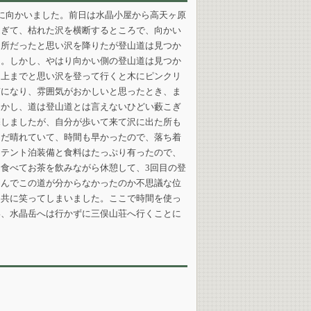
に向かいました。前日は水晶小屋から高天ヶ原
過ぎて、枯れた沢を横断するところで、向かい
た所だったと思い沢を降りたが登山道は見つか
た。しかし、やはり向かい側の登山道は見つか
し上までと思い沢を登って行くと木にピンクリ
ぎになり、雰囲気がおかしいと思ったとき、ま
しかし、道は登山道とは言えないひどい藪こぎ
探しましたが、自分が歩いて来て沢に出た所も
まだ晴れていて、時間も早かったので、落ち着
、テント泊装備と食料はたっぷり有ったので、
食べてお茶を飲みながら休憩して、3回目の登
なんでこの道が分からなかったのか不思議な位
と共に笑ってしまいました。ここで時間を使っ
い、水晶岳へは行かずに三俣山荘へ行くことに