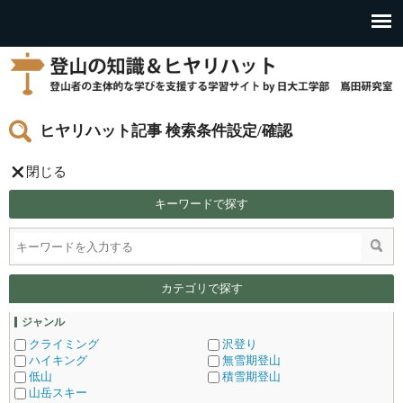
ヒヤリハット記事 検索条件設定/確認
閉じる
キーワードで探す
カテゴリで探す
ジャンル
クライミング
沢登り
ハイキング
無雪期登山
低山
積雪期登山
山岳スキー