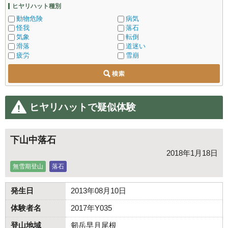
ヒヤリハット種別
動物危険
病気
怪我
落石
気象
転倒
滑落
道迷い
疲労
雪崩
ヒヤリハットで疑似体験
下山中落石
2018年1月18日
無雪期登山
落石
発生日
2013年08月10日
体験者名
2017年Y035
登山地域
剱岳早月尾根