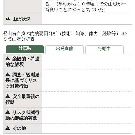
る。（早朝から１０時頃までの山容が一
番良いことにやっと気づいた）
山の状況
登山者自身の内的要因分析（技術、知識、体力、経験等）３×
５登山者分析表
計画時
出発直前
行動中
楽観的・希望
的な解釈
調査・観測結
果に基づくリス
ク対策行動
安全最重視の
行動
リスク低減行
動の継続的実践
その他