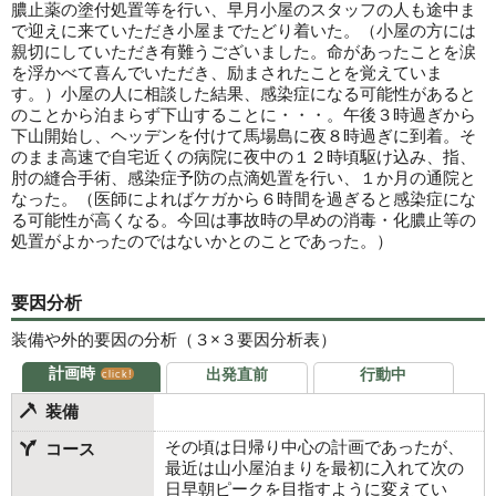
膿止薬の塗付処置等を行い、早月小屋のスタッフの人も途中ま
で迎えに来ていただき小屋までたどり着いた。（小屋の方には
親切にしていただき有難うございました。命があったことを涙
を浮かべて喜んでいただき、励まされたことを覚えていま
す。）小屋の人に相談した結果、感染症になる可能性があると
のことから泊まらず下山することに・・・。午後３時過ぎから
下山開始し、ヘッデンを付けて馬場島に夜８時過ぎに到着。そ
のまま高速で自宅近くの病院に夜中の１２時頃駆け込み、指、
肘の縫合手術、感染症予防の点滴処置を行い、１か月の通院と
なった。（医師によればケガから６時間を過ぎると感染症にな
る可能性が高くなる。今回は事故時の早めの消毒・化膿止等の
処置がよかったのではないかとのことであった。）
要因分析
装備や外的要因の分析（３×３要因分析表）
計画時
出発直前
行動中
click!
装備
その頃は日帰り中心の計画であったが、
コース
最近は山小屋泊まりを最初に入れて次の
日早朝ピークを目指すように変えてい