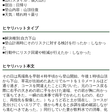
■山行スタイル：個人山行
■宿泊：日帰り
■登山内容：山頂往復
■天気：晴れ時々曇り
ヒヤリハットタイプ
■解決種別:自力下山
■登山計画時にそのリスクに対する検討を行ったか：しなかっ
た
■行動中にリスク回避や軽減が行えたか：しなかった
ヒヤリハット本文
その日は馬場島を早朝４時半頃から登山開始。午後１時頃山頂
から下山、草花が出始めたあたりでルートを１０メートルほど
通り過ぎ、コースを間違えたことに気づいた。元のコース戻る
際に右手の大きめの岩に手をかけた途端、その岩が胸に向かっ
て落ちてきた。一瞬の出来事で両手でかわしたものの、右ひ
じ、両指先を裂傷した。）ちょうど石と土が混在し、コースが
見分けにくいエリアで、後から考えると歩調を緩め確認しなが
ら進むべきであった。）同行していた妻が飲料水での消毒、化