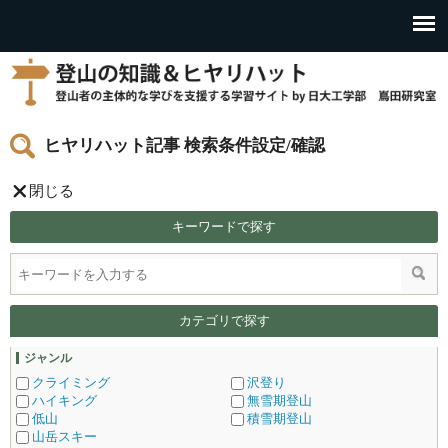
ヒヤリハット記事 検索条件設定/確認
閉じる
キーワードで探す
カテゴリで探す
ジャンル
クライミング
沢登り
ハイキング
無雪期登山
低山
積雪期登山
山岳スキー