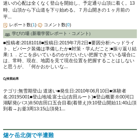
迷いの心配は全くなく登山を開始し、予定通り山頂に着く。13
時、山頂から下山道を下り始める。７月山開きの１ヶ月前の
平...
レポート数(
1
)
コメント数(
0
)
学びの場 (新着学習レポート・コメント)
■投稿者:20181018■投稿日:2019年7月2日■要因分析:ヘッドライ
ト、ビバーク装備は準備したか■対策・学んだこと:■振り返り結
果:１．どこを歩いているのかがだいたい把握できている場合に
は、常時、現在、地図を見て現在位置を把握することはしない
と思うが、「何かおかしいな...
検索結果
テゴリ:無雪期登山
道迷い
■発生日:2010年06月10日■体験者
名:2019S001■登山地域:富士山(吉田ルート)■登山概要:8:00河口
湖駅発(バス)8:50吉田口五合目着(着替え)9:10登山開始11:40山頂
到着→お釜3周13:15山頂発1...
燧ケ岳北側で半遭難