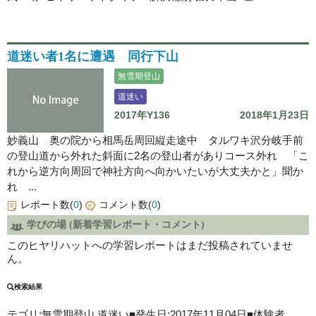
道迷い者1名に遭遇 同行下山
無雪期登山
道迷い
2017年Y136
2018年1月23日
妙義山 奥の院から相馬岳周回縦走途中 タルワキ沢分岐手前
の登山道から外れた斜面に2名の登山者がありコース外れ 「こ
れから逆方向周回で神社方向へ向かいたいが大丈夫かと」聞か
れ ...
レポート数(
0
)
コメント数(
0
)
学びの場 (新着学習レポート・コメント)
このヒヤリハットへの学習レポートはまだ投稿されていませ
ん。
検索結果
テゴリ:無雪期登山
道迷い
■発生日:2017年11月04日■体験者