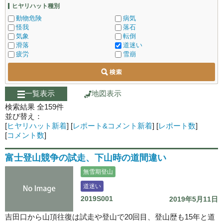
ヒヤリハット種別
動物危険
病気
怪我
落石
気象
転倒
滑落
道迷い
疲労
雪崩
一覧表示
地図表示
検索結果 全
159
件
並び替え：
[
ヒヤリハット新着
]
[
レポート&コメント新着
]
[
レポート数
]
[
コメント数
]
富士登山競争の試走、下山時の道間違い
無雪期登山
道迷い
2019S001
2019年5月11日
吉田口から山頂往復は試走や登山で20回目、登山歴も15年と道