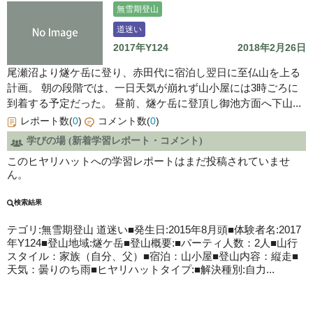
無雪期登山
道迷い
2017年Y124
2018年2月26日
尾瀬沼より燧ケ岳に登り、赤田代に宿泊し翌日に至仏山を上る
計画。 朝の段階では、一日天気が崩れず山小屋には3時ごろに
到着する予定だった。 昼前、燧ケ岳に登頂し御池方面へ下山...
レポート数(
0
)
コメント数(
0
)
学びの場 (新着学習レポート・コメント)
このヒヤリハットへの学習レポートはまだ投稿されていませ
ん。
検索結果
テゴリ:無雪期登山
道迷い
■発生日:2015年8月頭■体験者名:2017
年Y124■登山地域:燧ケ岳■登山概要:■パーティ人数：2人■山行
スタイル：家族（自分、父）■宿泊：山小屋■登山内容：縦走■
天気：曇りのち雨■ヒヤリハットタイプ:■解決種別:自力...