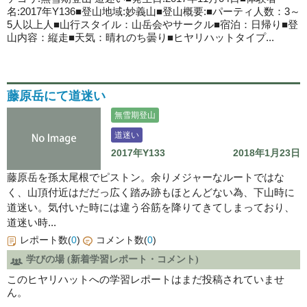
名:2017年Y136■登山地域:妙義山■登山概要:■パーティ人数：3～
5人以上人■山行スタイル：山岳会やサークル■宿泊：日帰り■登
山内容：縦走■天気：晴れのち曇り■ヒヤリハットタイプ...
藤原岳にて道迷い
無雪期登山
道迷い
2017年Y133
2018年1月23日
藤原岳を孫太尾根でピストン。余りメジャーなルートではな
く、山頂付近はだだっ広く踏み跡もほとんどない為、下山時に
道迷い。気付いた時には違う谷筋を降りてきてしまっており、
道迷い時...
レポート数(
0
)
コメント数(
0
)
学びの場 (新着学習レポート・コメント)
このヒヤリハットへの学習レポートはまだ投稿されていませ
ん。