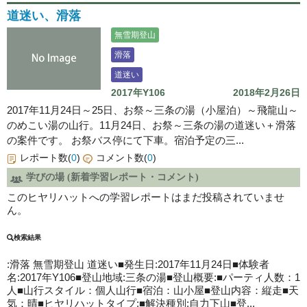
道迷い、滑落
無雪期登山
滑落
道迷い
2017年Y106
2018年2月26日
2017年11月24日～25日、お祭～三条の湯（小屋泊）～飛龍山～
のめこい湯の山行。11月24日、お祭～三条の湯の道迷い＋滑落
の案件です。 お祭バス停にて下車。宿泊予定の三...
レポート数(
0
)
コメント数(
0
)
学びの場 (新着学習レポート・コメント)
このヒヤリハットへの学習レポートはまだ投稿されていませ
ん。
検索結果
:滑落 無雪期登山
道迷い
■発生日:2017年11月24日■体験者
名:2017年Y106■登山地域:三条の湯■登山概要:■パーティ人数：1
人■山行スタイル：個人山行■宿泊：山小屋■登山内容：縦走■天
気：晴■ヒヤリハットタイプ:■解決種別:自力下山■登...