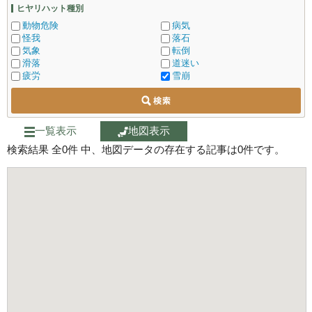
ヒヤリハット種別
動物危険
病気
怪我
落石
気象
転倒
滑落
道迷い
疲労
雪崩
一覧表示
地図表示
検索結果 全
0
件 中、地図データの存在する記事は
0
件です。