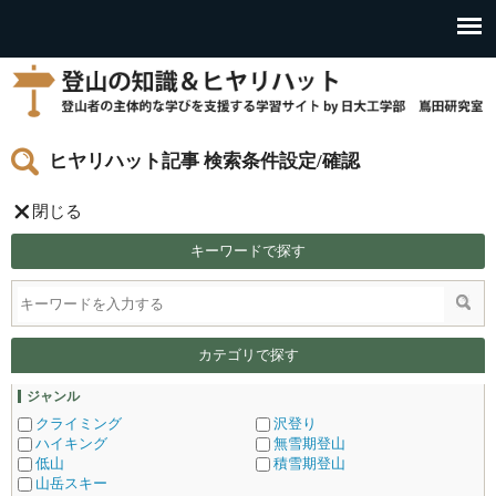
ヒヤリハット記事 検索条件設定/確認
閉じる
キーワードで探す
カテゴリで探す
ジャンル
クライミング
沢登り
ハイキング
無雪期登山
低山
積雪期登山
山岳スキー