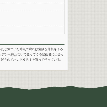
ったと気づいた時点で戻れば危険な尾根を下る
ヘッデンも持たないで登ってくる登山者に出会っ
々迷うのでハンドＧＰＳを買って使っている。