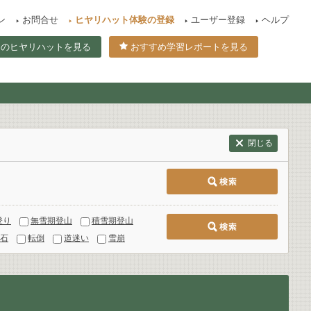
ン
お問合せ
ヒヤリハット体験の登録
ユーザー登録
ヘルプ
てのヒヤリハットを見る
おすすめ学習レポートを見る
閉じる
登り
無雪期登山
積雪期登山
石
転倒
道迷い
雪崩