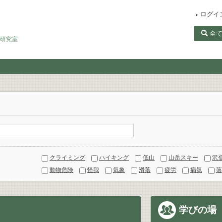
ログイ
全
田研究室
クライミング
ハイキング
低山
山岳スキー
沢
動物危険
怪我
気象
滑落
疲労
病気
落
学びの場