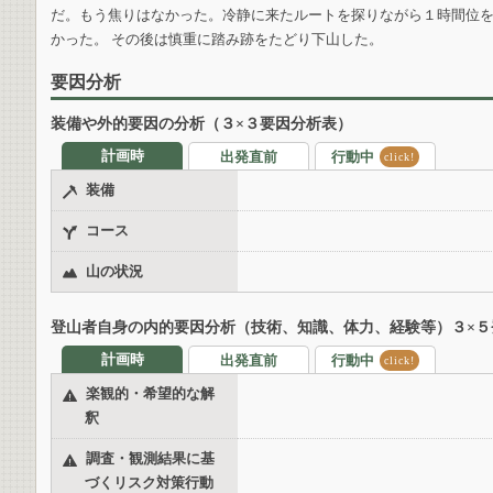
だ。もう焦りはなかった。冷静に来たルートを探りながら１時間位
かった。 その後は慎重に踏み跡をたどり下山した。
要因分析
装備や外的要因の分析（３×３要因分析表）
計画時
出発直前
行動中
click!
装備
コース
山の状況
登山者自身の内的要因分析（技術、知識、体力、経験等）３×５
計画時
出発直前
行動中
click!
楽観的・希望的な解
釈
調査・観測結果に基
づくリスク対策行動