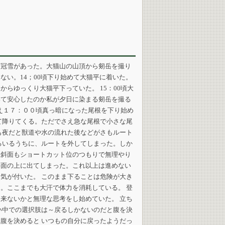
初冠雪があった。大猫山の山頂から剱岳を撮り
い。14；00頃下り始めて大猫平に着いた。
らゆっくり大猫平下っていた。 15：00頃大
いて安心したのか私が夕日に染まる剱岳を撮る
迎え１７：００頃真っ暗になった尾根を下り始め
て降りてくる。ただでさえ急な尾根で小さな尾
も夜だと獣道や水の流れた後などがさもルート
るいるうちに、ルートを外してしまった。しか
急斜面もショートカット位のつもりで無理やり
斜面の上に出てしまった。これ以上は進めない
気が付いた。 このまま下ることは危険が大き
。ここまでも大汗で体力を消耗している。 登
来ないかと無理な思考をし始めていた。 立ち
い中での選択肢は～戻るしかないのだと腹を決
腹を決めると いつもの自分に戻ったようだっ