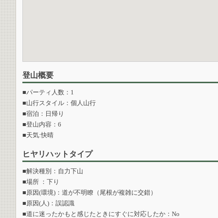
登山概要
■パーティ人数：1
■山行スタイル：個人山行
■宿泊：日帰り
■登山内容：6
■天気:快晴
ヒヤリハットタイプ
■解決種別：自力下山
■場所 ：下り
■原因(環境)：道が不明瞭（尾根が複雑に交錯）
■原因(人)：誤認識
■道に迷ったかもと感じたときにすぐに対応したか：No