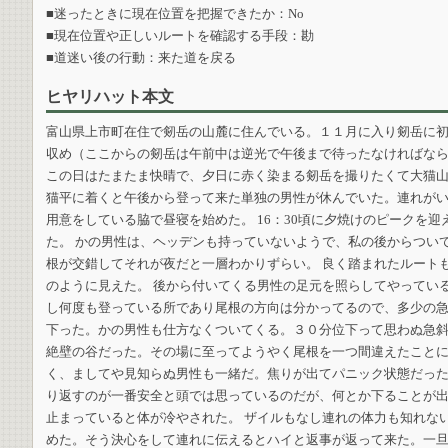
■迷ったときに現在位置を把握できたか：No
■現在位置や正しいルートを確認する手段：勘
■道迷い後の行動：来た道を戻る
ヒヤリハット本文
富山県上市町在住で剱岳の山麓に住んでいる。１１月に入り剱岳に
収め（ここからの剱岳は午前中は逆光で午後まで待ったなければならな
この日はたまたま快晴で、夕日に赤く染まる剱岳を撮りたくて大猫山か
猫平に着くと午後から登って来た単独の男性が休んでいた。連れが
用意をしている脇で昼寝を始めた。 16：30頃に夕焼けのピークを
た。 かの男性は、ヘッデンも持っていないようで、私の後からつい
根が交錯してそれが夜だと一層わかりずらい。 良く踏まれたルート
のように見えた。 後から付いてくる男性の足元を照らしてやってい
し何度も登っている所であり尾根の方向は分かってるので、多少の
下った。かの男性も仕方なくついてくる。３０分位下って思わぬ急
絶壁の谷だった。その場に至ってようやく尾根を一つ間違えたことに
く、ましてや見知らぬ男性も一緒だ。焦りが出てパニック状態だった
り返すのが一番安全と頭では思っているのだが、何とか下ることが出
止まっていると体が冷やされた。 ザイルもなし連れの体力も知れな
めた。そう決心をして連れに伝えるとハイと返事が返って来た。一旦