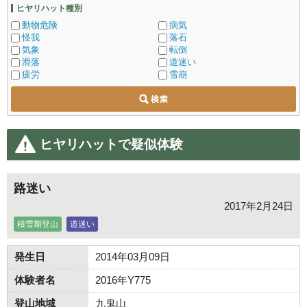
ヒヤリハット種別
動物危険
病気
怪我
落石
気象
転倒
滑落
道迷い
疲労
雪崩
ヒヤリハットで疑似体験
路迷い
2017年2月24日
積雪期登山
道迷い
発生日
2014年03月09日
体験者名
2016年Y775
登山地域
九鬼山