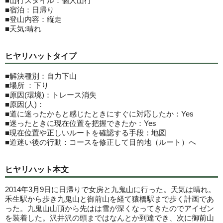
■山行スタイル：個人山行
■宿泊：日帰り
■登山内容：縦走
■天気:晴れ
ヒヤリハットタイプ
■解決種別：自力下山
■場所 ：下り
■原因(環境)：トレース消失
■原因(人)：
■道に迷ったかもと感じたときにすぐに対応したか：Yes
■迷ったときに現在位置を把握できたか：Yes
■現在位置や正しいルートを確認する手段：地図
■道迷い後の行動：コースを修正して目的地（ルート）へ
ヒヤリハット本文
2014年3月9日に日帰りで女房と九鬼山に行った。天気は晴れ。
禾生駅から歩き九鬼山と御前山を経て猿橋駅まで歩く計画であ
った。九鬼山山頂から先はは雪が深くなってきたのでアイゼン
を装着した。沢井沢の頭まではなんとか到達でき、次に御前山