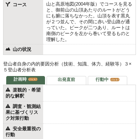
山と高原地図(2004年版）でコースを見る
コース
と、御前山の山頂あたりのルートがどう
にも腑に落ちなかった。山頂を表す黒丸
が２つ並んで、その間に赤い登山路が通
っていた。ピークが二つあり、ルートは
南側のピークを左から巻いて登るものと
理解した。
山の状況
登山者自身の内的要因分析（技術、知識、体力、経験等）３×
５登山者分析表
計画時
出発直前
行動中
click!
click!
楽観的・希望
的な解釈
調査・観測結
果に基づくリス
ク対策行動
安全最重視の
行動