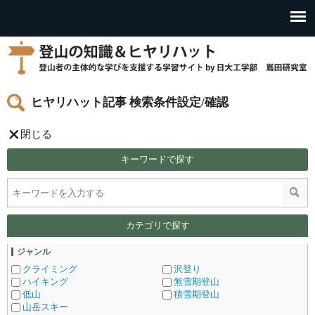
ヒヤリハット記事 検索条件設定/確認
閉じる
キーワードで探す
カテゴリで探す
ジャンル
クライミング
沢登り
ハイキング
無雪期登山
低山
積雪期登山
山岳スキー