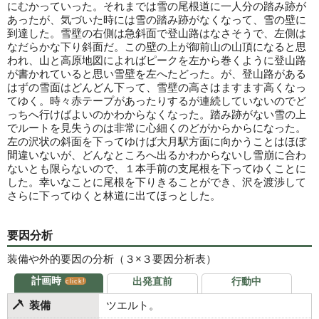
にむかっていった。それまでは雪の尾根道に一人分の踏み跡が
あったが、気づいた時には雪の踏み跡がなくなって、雪の壁に
到達した。雪壁の右側は急斜面で登山路はなさそうで、左側は
なだらかな下り斜面だ。この壁の上が御前山の山頂になると思
われ、山と高原地図によればピークを左から巻くように登山路
が書かれていると思い雪壁を左へたどった。が、登山路がある
はずの雪面はどんどん下って、雪壁の高さはますます高くなっ
てゆく。時々赤テープがあったりするが連続していないのでど
っちへ行けばよいのかわからなくなった。踏み跡がない雪の上
でルートを見失うのは非常に心細くのどがからからになった。
左の沢状の斜面を下ってゆけば大月駅方面に向かうことはほぼ
間違いないが、どんなところへ出るかわからないし雪崩に合わ
ないとも限らないので、１本手前の支尾根を下ってゆくことに
した。幸いなことに尾根を下りきることができ、沢を渡渉して
さらに下ってゆくと林道に出てほっとした。
要因分析
装備や外的要因の分析（３×３要因分析表）
計画時
出発直前
行動中
click!
装備
ツエルト。