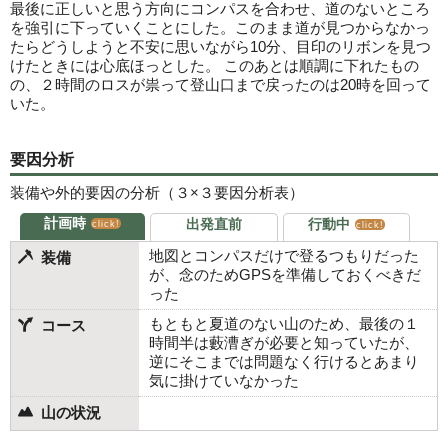
最後に正しいと思う方向にコンパスを合わせ、道のないところ
を強引に下っていくことにした。このまま道が見つからなかっ
たらどうしようと不安に思いながら10分、目印のリボンを見つ
けたときには心底ほっとした。 このあとは順調に下れたもの
の、２時間のロスが祟って登山口まで戻ったのは20時を回って
いた。
要因分析
装備や外的要因の分析（３×３要因分析表）
計画時
出発直前
行動中
click!
click!
地図とコンパスだけで登るつもりだった
装備
が、念のためGPSを準備しておくべきだ
った
もともと夏道のない山のため、最後の１
コース
時間半は藪漕ぎが必要と知っていたが、
逆にそこまでは問題なく行けるとあまり
気に掛けていなかった
山の状況