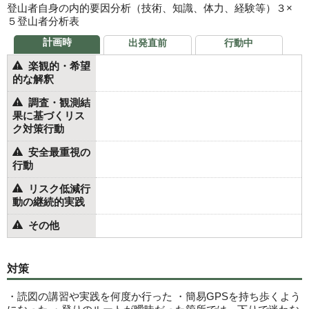
登山者自身の内的要因分析（技術、知識、体力、経験等）３×
５登山者分析表
計画時
出発直前
行動中
楽観的・希望
的な解釈
調査・観測結
果に基づくリス
ク対策行動
安全最重視の
行動
リスク低減行
動の継続的実践
その他
対策
・読図の講習や実践を何度か行った ・簡易GPSを持ち歩くよう