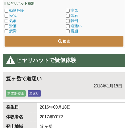
ヒヤリハット種別
動物危険
病気
怪我
落石
気象
転倒
滑落
道迷い
疲労
雪崩
ヒヤリハットで疑似体験
笈ヶ岳で道迷い
2018年1月18日
無雪期登山
道迷い
発生日
2016年09月18日
体験者名
2017年Y072
登山地域
笈ヶ岳