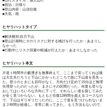
■山行スタイル：個人山行
■宿泊：日帰り
■登山内容：山頂往復
■天気：雨
ヒヤリハットタイプ
■解決種別:自力下山
■登山計画時にそのリスクに対する検討を行ったか：あまりし
なかった
■行動中にリスク回避や軽減が行えたか：あまりしなかった
ヒヤリハット本文
片道１時間半の藪漕ぎを無事終えて、ここまで戻ってくれば後
は大丈夫だろうと下山にかかったところで急に下山道を見失っ
た。登りのときにも目印がなく、方向だけ定めて15分ほど無理
矢理登ったのだったが、まさにその区間だった。何度も登りな
おしてはいろいろな方向に下って、それらしい道を探してみた
が全く見つからない。もともと往復12時間を超えるコースなの
で、下山はギリギリだったのに、ここで道を見つけられないま
ま２時間が経過し、非常に焦ってきた。 もう方法もないので、