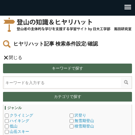
ヒヤリハット記事 検索条件設定/確認
閉じる
キーワードで探す
カテゴリで探す
ジャンル
クライミング
沢登り
ハイキング
無雪期登山
低山
積雪期登山
山岳スキー