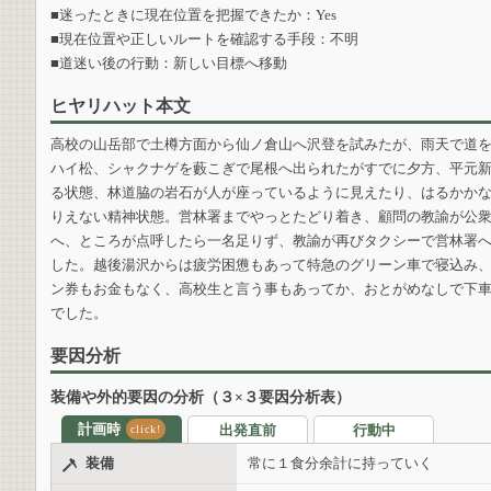
■迷ったときに現在位置を把握できたか：Yes
■現在位置や正しいルートを確認する手段：不明
■道迷い後の行動：新しい目標へ移動
ヒヤリハット本文
高校の山岳部で土樽方面から仙ノ倉山へ沢登を試みたが、雨天で道
ハイ松、シャクナゲを藪こぎで尾根へ出られたがすでに夕方、平元
る状態、林道脇の岩石が人が座っているように見えたり、はるかか
りえない精神状態。営林署までやっとたどり着き、顧問の教諭が公
へ、ところが点呼したら一名足りず、教諭が再びタクシーで営林署
した。越後湯沢からは疲労困憊もあって特急のグリーン車で寝込み
ン券もお金もなく、高校生と言う事もあってか、おとがめなしで下
でした。
要因分析
装備や外的要因の分析（３×３要因分析表）
計画時
出発直前
行動中
click!
装備
常に１食分余計に持っていく