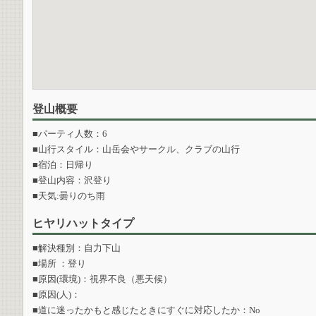
登山概要
■パーティ人数：6
■山行スタイル：山岳会やサークル、クラブの山行
■宿泊：日帰り
■登山内容：沢登り
■天気:曇りのち雨
ヒヤリハットタイプ
■解決種別：自力下山
■場所 ：登り
■原因(環境)：視界不良（悪天候）
■原因(人)：
■道に迷ったかもと感じたときにすぐに対応したか：No