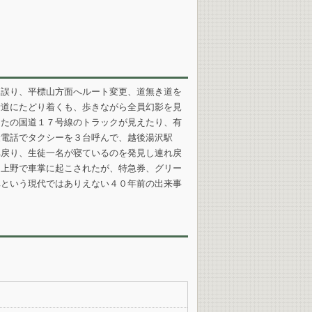
を誤り、平標山方面へルート変更、道無き道を
新道にたどり着くも、歩きながら全員幻影を見
なたの国道１７号線のトラックが見えたり、有
衆電話でタクシーを３台呼んで、越後湯沢駅
へ戻り、生徒一名が寝ているのを発見し連れ戻
、上野で車掌に起こされたが、特急券、グリー
車という現代ではありえない４０年前の出来事