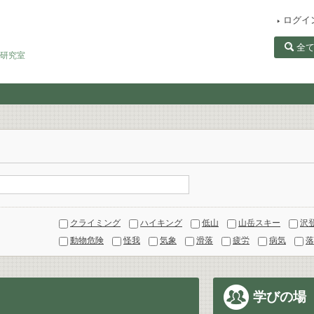
ログイ
全
田研究室
クライミング
ハイキング
低山
山岳スキー
沢
動物危険
怪我
気象
滑落
疲労
病気
落
学びの場