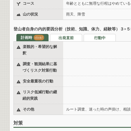
コース
年齢とともに無理な行程はやめている
山の状況
雨天、降雪
登山者自身の内的要因分析（技術、知識、体力、経験等）３×５
計画時
出発直前
行動中
click!
楽観的・希望的な解
釈
調査・観測結果に基
づくリスク対策行動
安全最重視の行動
リスク低減行動の継
続的実践
その他
ルート調査、迷った時の声掛け、相談
対策