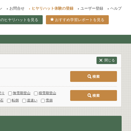
ン
お問合せ
ヒヤリハット体験の登録
ユーザー登録
ヘルプ
てのヒヤリハットを見る
おすすめ学習レポートを見る
閉じる
登り
無雪期登山
積雪期登山
石
転倒
道迷い
雪崩