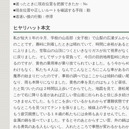
■迷ったときに現在位置を把握できたか：No
■現在位置や正しいルートを確認する手段：勘
■道迷い後の行動：停滞
ヒヤリハット本文
私が短大１年の９月、学校の山岳部（女子校）で山梨の広瀬ダムか
のことです。雁峠に到着したときは晴れていて、時間に余裕がある
に上りました。笠取山の山頂につくといきなりガスが出て視界がな
に戻りました。そしてザックを背負って、今日の目的地将監峠に向
るのですが、黄色の乗用車が乗り捨てられていました。もう今から4
わけもなく、私たち４人は、なんでこんなところにこんな車がある
魔界の始まりだったのです。事前の調べではここからは傾斜の緩い
なり、雨も本降りになりました。黄色の車を見たのはちょうど昼頃
たと気づいたのは２時間以上歩いてからでした。地図を見て、唐松
こかで右に降りる道があれば正しい登山道に出られると信じ歩き続
つきませんでした。もうどこを歩いているかもわからず遭難状態で
らなところを見つけてテントを張りました。稜線上の平らなところ
もう疲労困憊している１８歳の私たちには余裕もありませんでした
金属の鍋を並べていました。するとそのあとからすごい雷。外の鍋
れる勇気のある人もいないし、入れたところで事態が変わるかもわ