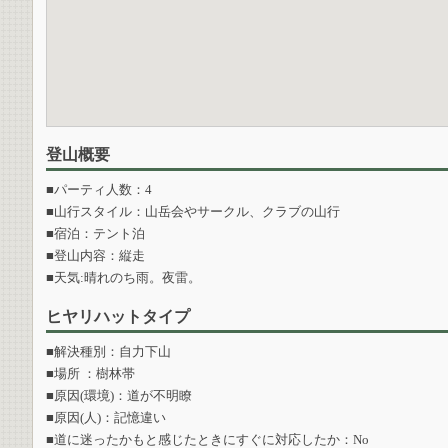
登山概要
■パーティ人数：4
■山行スタイル：山岳会やサークル、クラブの山行
■宿泊：テント泊
■登山内容：縦走
■天気:晴れのち雨。夜雷。
ヒヤリハットタイプ
■解決種別：自力下山
■場所 ：樹林帯
■原因(環境)：道が不明瞭
■原因(人)：記憶違い
■道に迷ったかもと感じたときにすぐに対応したか：No