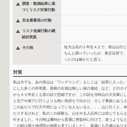
調査・観測結果に基
づくリスク対策行動
安全最重視の行動
リスク低減行動の継
続的実践
短大山岳の１年生４人で、秋山山行と
その他
ちんと調べていったが、東京近郊で、
ったのは確かだと思う。
対策
私は今でも、あの登山は「ワンデリング」もしくは「結界に入った
にした多くの卒塔婆。尾根の左側は険しい崖の連続…など、どのガ
から４０年近くも昔の話で恐縮ですが、この話を当時山の大先輩に
と北アや南アに行くよりも軽い気持ちで出かけ、そして事故にあう
このあたりで行方不明になっている人もいると。。。山に行くと、
たりするけれど、私のこの経験も、山をやる人以外には信じてもらえ
行きました。その時は雁峠から普通に将監峠に行けて、迷うような
この時は国土地理院の地図も見ていましたし、装備にも不備はありま