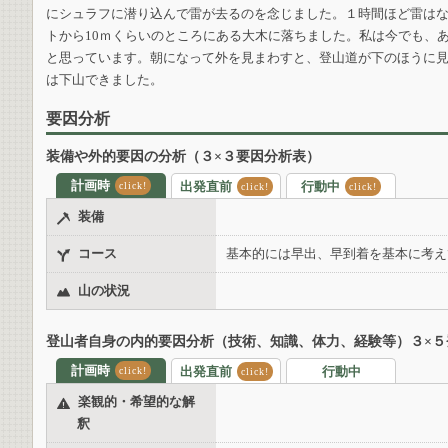
にシュラフに潜り込んで雷が去るのを念じました。１時間ほど雷は
トから10ｍくらいのところにある大木に落ちました。私は今でも、
と思っています。朝になって外を見まわすと、登山道が下のほうに
は下山できました。
要因分析
装備や外的要因の分析（３×３要因分析表）
計画時
出発直前
行動中
click!
click!
click!
装備
コース
基本的には早出、早到着を基本に考え
山の状況
登山者自身の内的要因分析（技術、知識、体力、経験等）３×５
計画時
出発直前
行動中
click!
click!
楽観的・希望的な解
釈