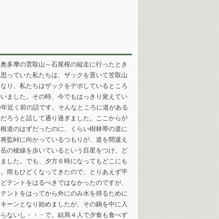
ら奥多摩の雲取山～石尾根の縦走に行ったとき
と思っていた私たちは、ザックを置いて笠取山
くなり、私たちはザックをデポしているところ
かいました。その時、今でもはっきり覚えてい
0年近く前の話です。そんなところに道がある
のだろうと話して通り過ぎました。ここからが
尾根道のはずだったのに、くらい樹林帯の道に
。将監峠に向かっているつもりが、道を間違え
尾岳の稜線を歩いているという目星をつけ、ど
けました。でも、夕方６時になってもどこにも
す。雨もひどくなってきたので、とりあえず平
などテントをはるべきではなかったのですが、
。テントをはってから外にのみ水を得るために
はキーンとなり始めましたが、その鍋を中に入
からないし・・・で。結局４人で夕食も食べず