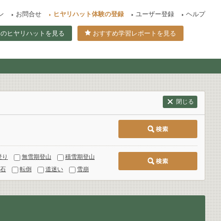
ン
お問合せ
ヒヤリハット体験の登録
ユーザー登録
ヘルプ
てのヒヤリハットを見る
おすすめ学習レポートを見る
閉じる
登り
無雪期登山
積雪期登山
石
転倒
道迷い
雪崩