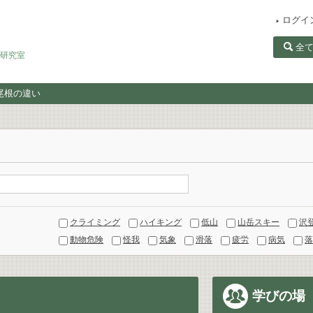
ログイ
全
田研究室
尾根の違い
クライミング
ハイキング
低山
山岳スキー
沢
動物危険
怪我
気象
滑落
疲労
病気
落
学びの場