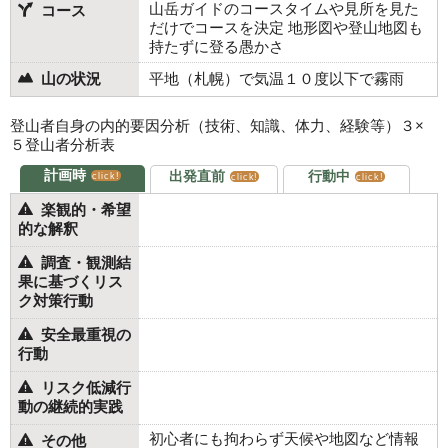
山岳ガイドのコースタイムや見所を見た
コース
だけでコースを決定 地形図や登山地図も
持たずに登る愚かさ
山の状況
平地（札幌）で気温１０度以下で霧雨
登山者自身の内的要因分析（技術、知識、体力、経験等）３×
５登山者分析表
計画時
出発直前
行動中
click!
click!
click!
楽観的・希望
的な解釈
調査・観測結
果に基づくリス
ク対策行動
安全最重視の
行動
リスク低減行
動の継続的実践
初心者にも拘わらず天候や地図など情報
その他