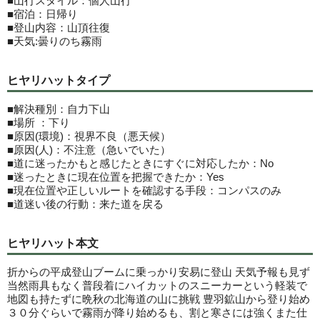
■山行スタイル：個人山行
■宿泊：日帰り
■登山内容：山頂往復
■天気:曇りのち霧雨
ヒヤリハットタイプ
■解決種別：自力下山
■場所 ：下り
■原因(環境)：視界不良（悪天候）
■原因(人)：不注意（急いでいた）
■道に迷ったかもと感じたときにすぐに対応したか：No
■迷ったときに現在位置を把握できたか：Yes
■現在位置や正しいルートを確認する手段：コンパスのみ
■道迷い後の行動：来た道を戻る
ヒヤリハット本文
折からの平成登山ブームに乗っかり安易に登山 天気予報も見ず
当然雨具もなく普段着にハイカットのスニーカーという軽装で
地図も持たずに晩秋の北海道の山に挑戦 豊羽鉱山から登り始め
３０分ぐらいで霧雨が降り始めるも、割と寒さには強くまた仕