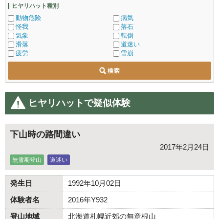
ヒヤリハット種別
動物危険
病気
怪我
落石
気象
転倒
滑落
道迷い
疲労
雪崩
ヒヤリハットで疑似体験
下山時の路間違い
2017年2月24日
無雪期登山
道迷い
発生日
1992年10月02日
体験者名
2016年Y932
登山地域
北海道札幌近郊の無意根山