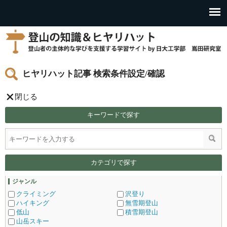
ヒヤリハット記事 検索条件設定/確認
閉じる
キーワードで探す
カテゴリで探す
ジャンル
クライミング
沢登り
ハイキング
無雪期登山
低山
積雪期登山
山岳スキー