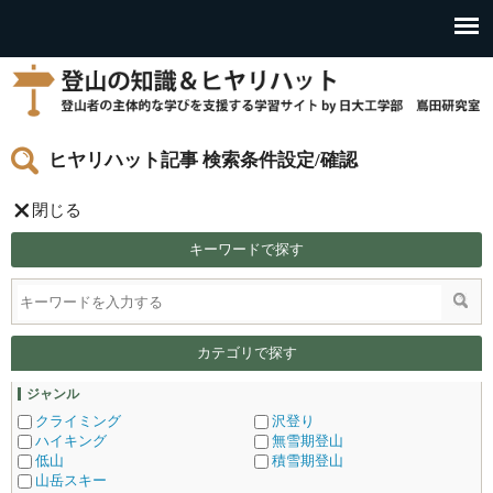
ヒヤリハット記事 検索条件設定/確認
閉じる
キーワードで探す
カテゴリで探す
ジャンル
クライミング
沢登り
ハイキング
無雪期登山
低山
積雪期登山
山岳スキー