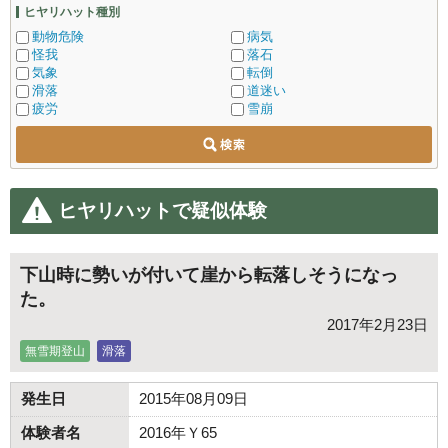
ヒヤリハット種別
動物危険
病気
怪我
落石
気象
転倒
滑落
道迷い
疲労
雪崩
ヒヤリハットで疑似体験
下山時に勢いが付いて崖から転落しそうになっ
た。
2017年2月23日
無雪期登山
滑落
発生日
2015年08月09日
体験者名
2016年Ｙ65