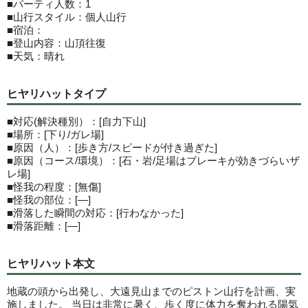
■パーティ人数：1
■山行スタイル：個人山行
■宿泊：
■登山内容：山頂往復
■天気：晴れ
ヒヤリハットタイプ
■対応(解決種別）：[自力下山]
■場所：[下り/ガレ場]
■原因（人）：[歩き方/スピードが付き過ぎた]
■原因（コース/環境）：[石・岩/足場はブレーキが効きづらいザ
レ場]
■怪我の程度：[無傷]
■怪我の部位：[―]
■滑落した瞬間の対応：[行わなかった]
■滑落距離：[―]
ヒヤリハット本文
地蔵の頭から出発し、大遠見山までのピストン山行を計画、実
施しました。 当日は非常に暑く、歩く度に体力を奪われる陽気