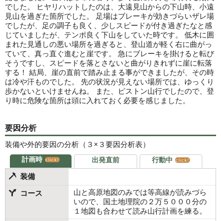
でした。 ヒヤリハットしたのは、大遠見山からの下山時、小遠
見山を過ぎた箇所でした。 足場はブレーキが効きづらいザレ場
でしたが、足の調子も良く、少しスピードが付き過ぎたなと感
じていましたが、テンポ良く下山をしていた時です。 低木に囲
まれた見通しの悪い場所を過ぎると、登山道が軽く右に曲がっ
ていて、真っ直ぐ進むと崖です。 急にブレーキを掛けると転び
そうですし、スピードを落とさないと曲がりきれずに崖に転落
する！ 結局、崖の直前で踏み止まる事ができましたが、その時
は冷や汗ものでした。 先の状況が見えない場所では、ゆっくり
歩かないといけませんね。 また、ピストン山行でしたので、登
り時に危険な箇所は頭に入れておく必要を感じました。
要因分析
装備や外的要因の分析（３×３要因分析表）
計画時
出発直前
行動中
click!
click!
装備
山と高原地図のみでは等高線が読みづら
コース
いので、国土地理院の２万５０００分の
１地図も合わせて読み山行計画を練る。