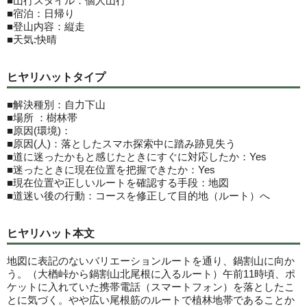
■山行スタイル：個人山行
■宿泊：日帰り
■登山内容：縦走
■天気:快晴
ヒヤリハットタイプ
■解決種別：自力下山
■場所 ：樹林帯
■原因(環境)：
■原因(人)：落としたスマホ探索中に踏み跡見失う
■道に迷ったかもと感じたときにすぐに対応したか：Yes
■迷ったときに現在位置を把握できたか：Yes
■現在位置や正しいルートを確認する手段：地図
■道迷い後の行動：コースを修正して目的地（ルート）へ
ヒヤリハット本文
地図に表記のないバリエーションルートを通り、鍋割山に向か
う。（大楢峠から鍋割山北尾根に入るルート）午前11時頃、ポ
ケットに入れていた携帯電話（スマートフォン）を落としたこ
とに気づく。やや広い尾根筋のルートで植林地帯であることか