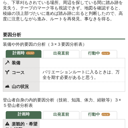
ら、下草刈もされている場所。周辺を探している間に踏み跡を
見失う。テープのマーク等も視認できず。地図を確認すると、
稜線の頂上部づたいに進めば踏み跡に出ると判断したので、高
度に注意しながら進み、ルートを再発見。事なきを得る。
要因分析
装備や外的要因の分析（３×３要因分析表）
計画時
出発直前
行動中
click!
click!
装備
バリエーションルートに入るときは、万
コース
全を期す必要があると思う。
山の状況
登山者自身の内的要因分析（技術、知識、体力、経験等）３×
５登山者分析表
計画時
出発直前
行動中
click!
楽観的・希望