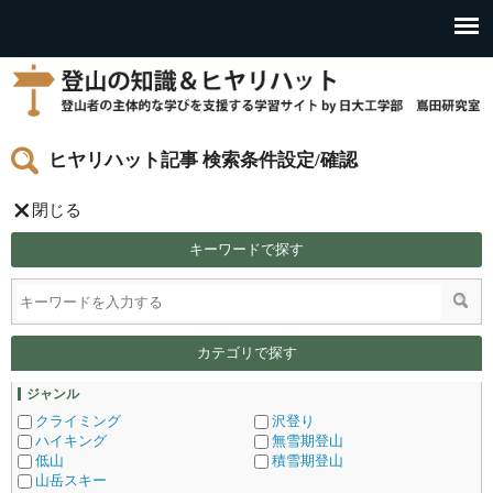
ヒヤリハット記事 検索条件設定/確認
閉じる
キーワードで探す
カテゴリで探す
ジャンル
クライミング
沢登り
ハイキング
無雪期登山
低山
積雪期登山
山岳スキー