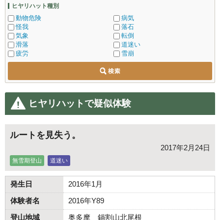
ヒヤリハット種別
動物危険
病気
怪我
落石
気象
転倒
滑落
道迷い
疲労
雪崩
ヒヤリハットで疑似体験
ルートを見失う。
2017年2月24日
無雪期登山
道迷い
発生日
2016年1月
体験者名
2016年Y89
登山地域
奥多摩 鍋割山北尾根